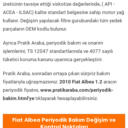
üreticinin tavsiye ettiği viskotize değerlerinde, ( API -
ACEA - ILSAC) kalite standart belgesine sahip motor yağ
kullanır. Değişim yapılacak filtre gurubundaki tüm yedek
parçaların OEM kodlu bulunur.
Ayrıca Pratik Araba, periyodik bakım ve onarım
işlemlerini; TS 12047 standartlarında ve 4077 sayılı
tüketici koruma kanunu uyarınca gerçekleştirir.
Pratik Araba, sonradan ortaya çıkan sürpriz bakım
fiyatlarıyla uğraşmazsınız.
2010 Fiat Albea 1.2
aracın
periyodik fiyatını,
www.pratikaraba.com/periyodik-
bakim.html'ye
tıklayarak hesaplayabilirsiniz.
Fiat Albea Periyodik Bakım Değişim ve
Kontrol Noktaları