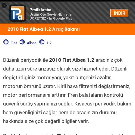
×
PratikAraba
Menü
İNDİR
Üstün Oto Servis Hizmetleri
ÜCRETSİZ - In Google Play
2010 Fiat Albea 1.2 Araç Bakımı
Fiat
Albea
1.2
Düzenli periyodik ile
2010 Fiat Albea 1.2
aracınız çok
daha uzun süre arızasız olarak size hizmet eder. Düzenli
değiştirdiğiniz motor yağı, yakıt bütçenizi azaltır,
motorun ömrünü uzatır. Kirli hava filtrenizi değiştirmeniz,
motor performansını arttırır. Fren balataların kontrolü
güvenli sürüş yapmanızı sağlar. Kısacası periyodik bakım
hem güvenliğinizi sağlar hem de aracınızın durumu
hakkında size çok değerli bilgiler verir.