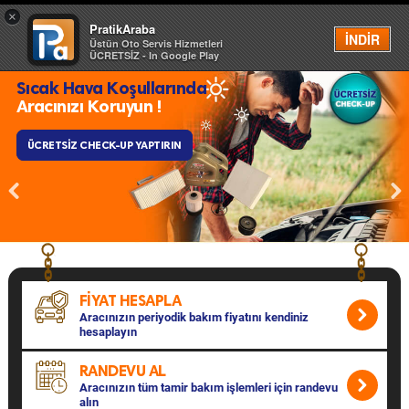
×
PratikAraba
Menü
İNDİR
Üstün Oto Servis Hizmetleri
ÜCRETSİZ - In Google Play
Sıcak Hava Koşullarında
Aracınızı Koruyun !
ÜCRETSİZ CHECK-UP YAPTIRIN
FİYAT HESAPLA
Aracınızın periyodik bakım fiyatını kendiniz
hesaplayın
RANDEVU AL
Aracınızın tüm tamir bakım işlemleri için randevu
alın