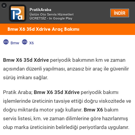
×
PratikAraba
Menü
İNDİR
Üstün Oto Servis Hizmetleri
ÜCRETSİZ - In Google Play
Bmw X6 35d Xdrive Araç Bakımı
Bmw
X6
Bmw X6 35d Xdrive
periyodik bakımının km ve zaman
açısından düzenli yapılması, arızasız bir araç ile güvenilir
sürüş imkanı sağlar.
Pratik Araba;
Bmw X6 35d Xdrive
periyodik bakımı
işlemlerinde üreticinin tavsiye ettiği doğru viskozitede ve
doğru miktarda motor yağı kullanır.
Bmw X6
bakım
servis listesi, km. ve zaman dilimlerine göre hazırlanmış
olup marka üreticisinin belirlediği periyotlarda uygulanır.