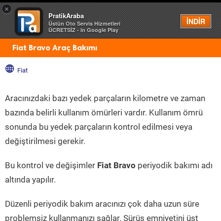
×
PratikAraba
Menü
İNDİR
Üstün Oto Servis Hizmetleri
ÜCRETSİZ - In Google Play
Fiat Bravo Araç Bakımı
Fiat
Aracınızdaki bazı yedek parçaların kilometre ve zaman
bazında belirli kullanım ömürleri vardır. Kullanım ömrü
sonunda bu yedek parçaların kontrol edilmesi veya
değiştirilmesi gerekir.
Bu kontrol ve değişimler
Fiat Bravo
periyodik bakımı adı
altında yapılır.
Düzenli periyodik bakım aracınızı çok daha uzun süre
problemsiz kullanmanızı sağlar. Sürüş emniyetini üst