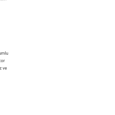
yumlu
tor
z ve