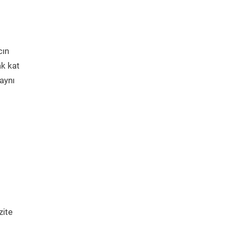
cın
ak kat
aynı
zite