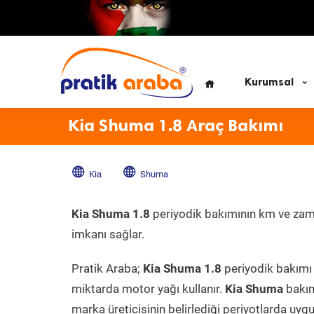
Kurumsal
Kia Shuma 1.8 Araç Bakımı
Kia
Shuma
Kia Shuma 1.8
periyodik bakımının km ve zaman
imkanı sağlar.
Pratik Araba;
Kia Shuma 1.8
periyodik bakımı 
miktarda motor yağı kullanır.
Kia Shuma
bakım
marka üreticisinin belirlediği periyotlarda uygu