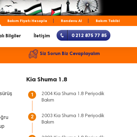
Bakım Fiyatı Hesapla
Randevu Al
Bakım Takibi
0 212 875 77 85
lı Bilgiler
İletişim
Siz Sorun Biz Cevaplayalım
Kia Shuma 1.8
 sürüş
2004 Kia Shuma 1.8 Periyodik
1
Bakım
2003 Kia Shuma 1.8 Periyodik
2
oğru
Bakım
lup