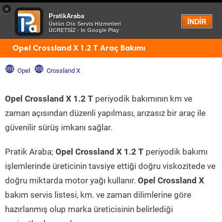
×
PratikAraba
Menü
İNDİR
Üstün Oto Servis Hizmetleri
ÜCRETSİZ - In Google Play
Opel Crossland X 1.2 T Araç Bakımı
Opel
Crossland X
Opel Crossland X 1.2 T
periyodik bakımının km ve
zaman açısından düzenli yapılması, arızasız bir araç ile
güvenilir sürüş imkanı sağlar.
Pratik Araba;
Opel Crossland X 1.2 T
periyodik bakımı
işlemlerinde üreticinin tavsiye ettiği doğru viskozitede ve
doğru miktarda motor yağı kullanır.
Opel Crossland X
bakım servis listesi, km. ve zaman dilimlerine göre
hazırlanmış olup marka üreticisinin belirlediği