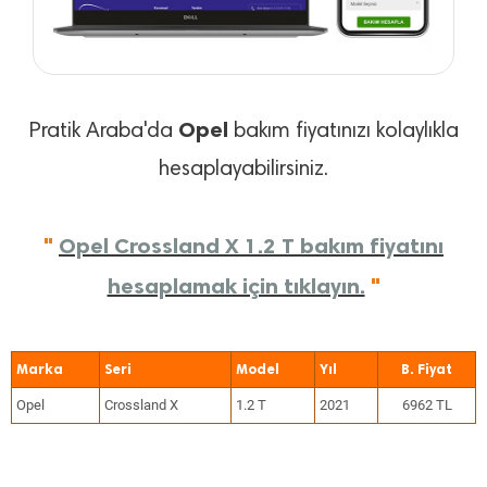
Opel
Pratik Araba'da
bakım fiyatınızı kolaylıkla
hesaplayabilirsiniz.
"
Opel Crossland X 1.2 T bakım fiyatını
hesaplamak için tıklayın.
"
Marka
Seri
Model
Yıl
Opel
Crossland X
1.2 T
2021
6962 TL