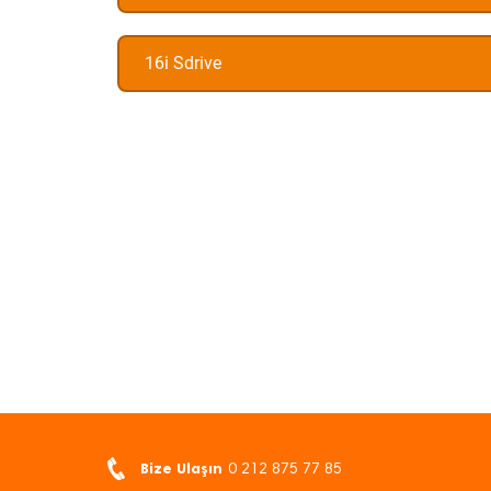
16i Sdrive
Bize Ulaşın
0 212 875 77 85