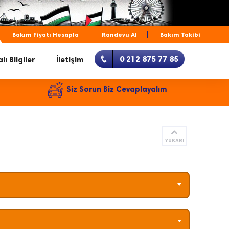
Bakım Fiyatı Hesapla
Randevu Al
Bakım Takibi
0 212 875 77 85
lı Bilgiler
İletişim
Siz Sorun Biz Cevaplayalım
YUKARI