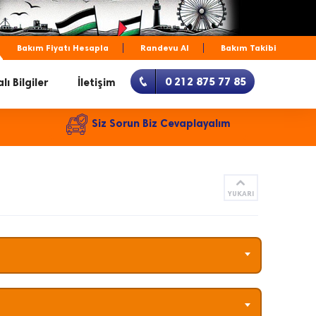
Bakım Fiyatı Hesapla
Randevu Al
Bakım Takibi
0 212 875 77 85
lı Bilgiler
İletişim
Siz Sorun Biz Cevaplayalım
YUKARI