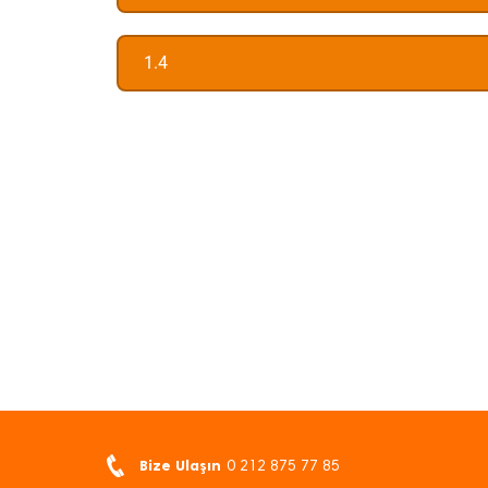
1.4
Bize Ulaşın
0 212 875 77 85