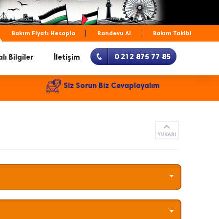
Bakım Fiyatı Hesapla
Randevu Al
Bakım Takibi
0 212 875 77 85
lı Bilgiler
İletişim
Siz Sorun Biz Cevaplayalım
YUKARI