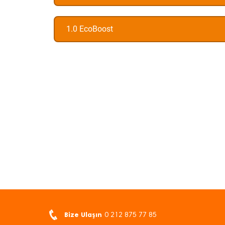
1.0 EcoBoost
Bize Ulaşın
0 212 875 77 85