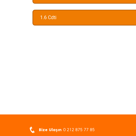
1.6 Cdti
Bize Ulaşın
0 212 875 77 85