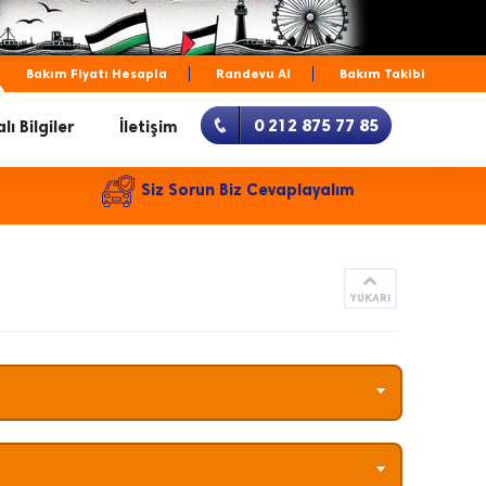
Bakım Fiyatı Hesapla
Randevu Al
Bakım Takibi
0 212 875 77 85
lı Bilgiler
İletişim
Siz Sorun Biz Cevaplayalım
YUKARI