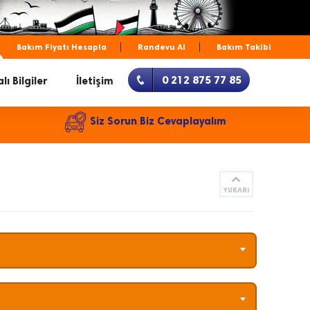
Bakım Fiyatı Hesapla
Randevu Al
Bakım Takibi
0 212 875 77 85
lı Bilgiler
İletişim
Siz Sorun Biz Cevaplayalım
YUKARI