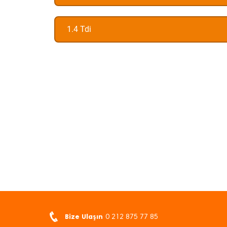
1.4 Tdi
Bize Ulaşın
0 212 875 77 85