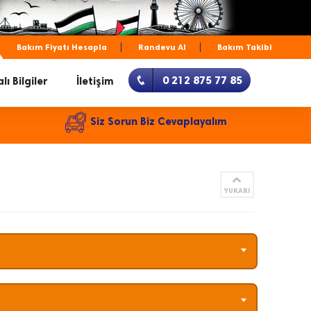
Bakım Fiyatı Hesapla
Randevu Al
Bakım Takibi
0 212 875 77 85
lı Bilgiler
İletişim
Siz Sorun Biz Cevaplayalım
YUKARI