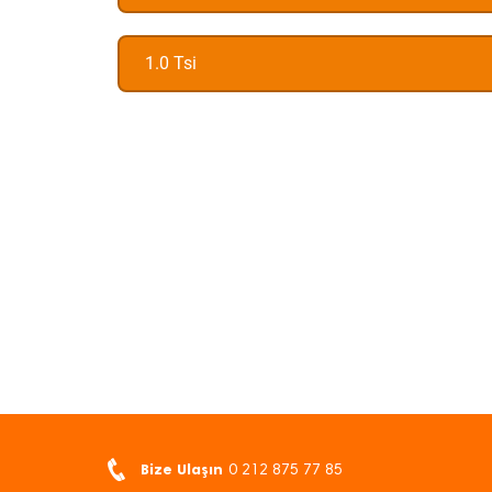
1.0 Tsi
Bize Ulaşın
0 212 875 77 85