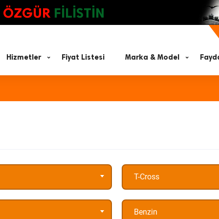
ÖZGÜR
FİLİSTİN
Hizmetler
Fiyat Listesi
Marka & Model
Fayda
T-Cross
Benzin