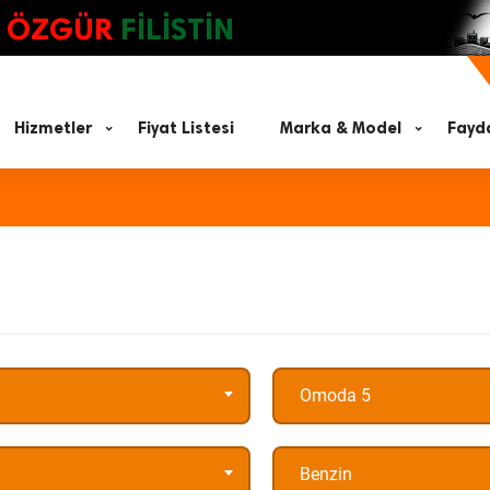
ÖZGÜR
FİLİSTİN
Hizmetler
Fiyat Listesi
Marka & Model
Fayda
Omoda 5
Benzin