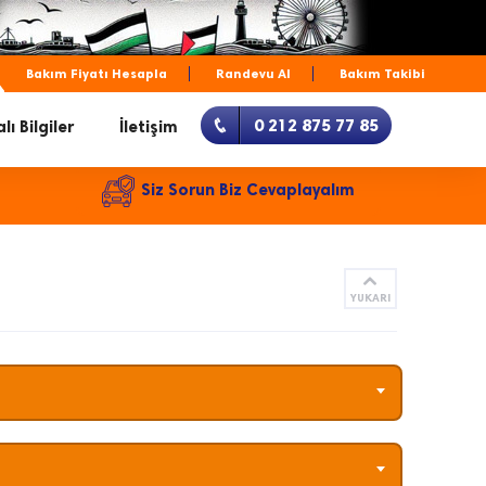
Bakım Fiyatı Hesapla
Randevu Al
Bakım Takibi
0 212 875 77 85
lı Bilgiler
İletişim
Siz Sorun Biz Cevaplayalım
YUKARI