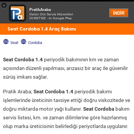
×
PratikAraba
Menü
İNDİR
Üstün Oto Servis Hizmetleri
ÜCRETSİZ - In Google Play
Seat Cordoba 1.4 Araç Bakımı
Seat
Cordoba
Seat Cordoba 1.4
periyodik bakımının km ve zaman
açısından düzenli yapılması, arızasız bir araç ile güvenilir
sürüş imkanı sağlar.
Pratik Araba;
Seat Cordoba 1.4
periyodik bakımı
işlemlerinde üreticinin tavsiye ettiği doğru viskozitede ve
doğru miktarda motor yağı kullanır.
Seat Cordoba
bakım
servis listesi, km. ve zaman dilimlerine göre hazırlanmış
olup marka üreticisinin belirlediği periyotlarda uygulanır.