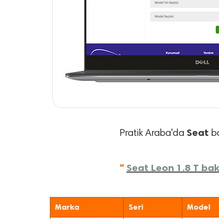
Seat
Pratik Araba'da
ba
"
Seat Leon 1.8 T bakı
Marka
Seri
Model