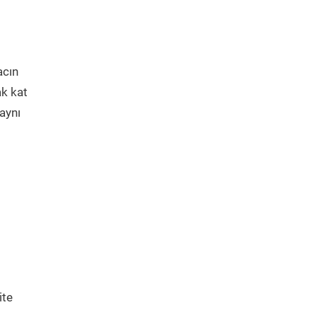
acın
ak kat
aynı
ite