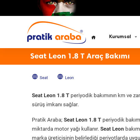
Kurumsal
Seat Leon 1.8 T Araç Bakımı
Seat
Leon
Seat Leon 1.8 T
periyodik bakımının km ve zama
sürüş imkanı sağlar.
Pratik Araba;
Seat Leon 1.8 T
periyodik bakımı
miktarda motor yağı kullanır.
Seat Leon
bakım 
marka üreticisinin belirlediği periyotlarda uygu