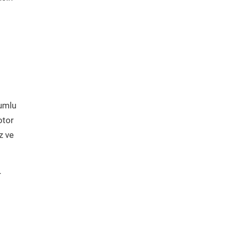
yumlu
otor
z ve
r