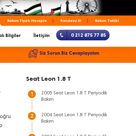
Bakım Fiyatı Hesapla
Randevu Al
Bakım Takibi
0 212 875 77 85
lı Bilgiler
İletişim
Siz Sorun Biz Cevaplayalım
Seat Leon 1.8 T
r
2005 Seat Leon 1.8 T Periyodik
1
Bakım
2004 Seat Leon 1.8 T Periyodik
2
doğru
Bakım
up