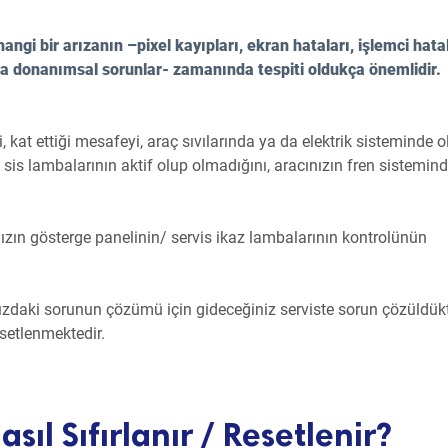
ngi bir arızanın –pixel kayıpları, ekran hataları, işlemci hata
a donanımsal sorunlar- zamanında tespiti oldukça önemlidir.
, kat ettiği mesafeyi, araç sıvılarında ya da elektrik sisteminde 
 sis lambalarının aktif olup olmadığını, aracınızın fren sistemind
nızın gösterge panelinin/ servis ikaz lambalarının kontrolünün
ızdaki sorunun çözümü için gideceğiniz serviste sorun çözüldük
esetlenmektedir.
sıl Sıfırlanır / Resetlenir?