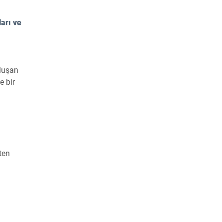
ları ve
oluşan
e bir
ten