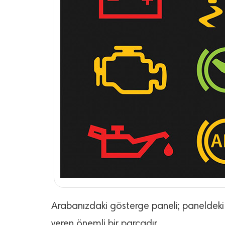
Arabanızdaki gösterge paneli; paneldeki ışık
veren önemli bir parçadır.