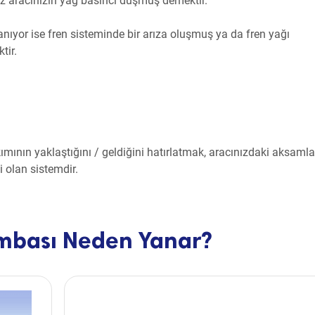
ız aracınızın yağ basıncı düşmüş demektir.
anıyor ise fren sisteminde bir arıza oluşmuş ya da fren yağı
tir.
kımının yaklaştığını / geldiğini hatırlatmak, aracınızdaki aksaml
li olan sistemdir.
Lambası Neden Yanar?