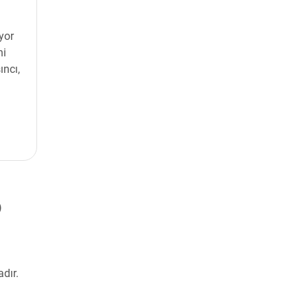
yor
ni
ıncı,
)
adır.