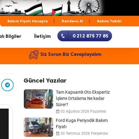
Bakım Fiyatı Hesapla
Randevu Al
Bakım Takibi
0 212 875 77 85
lı Bilgiler
İletişim
Siz Sorun Biz Cevaplayalım
Güncel Yazılar
Tam Kapsamlı Oto Ekspertiz
İşlemi Ortalama Ne kadar
Sürer?
03 Ağustos 2026 Pazartesi
Ford Kuga Periyodik Bakım
Fiyatı
30 Temmuz 2026 Perşembe