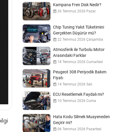
Kampana Fren Disk Nedir?
26 Temmuz 2026 Pazar
Chip Tuning Yakıt Tüketimini
Gerçekten Düşürür mü?
22 Temmuz 2026 Çarşamba
Atmosferik ile Turbolu Motor
Arasındaki Farklar
18 Temmuz 2026 Cumartesi
Peugeot 308 Periyodik Bakım
Fiyatı
14 Temmuz 2026 Salı
ECU Resetlemek Faydalı mı?
10 Temmuz 2026 Cuma
Hata Kodu Silmek Muayeneden
ilgi
Geçirir mi?
06 Temmuz 2026 Pazartesi