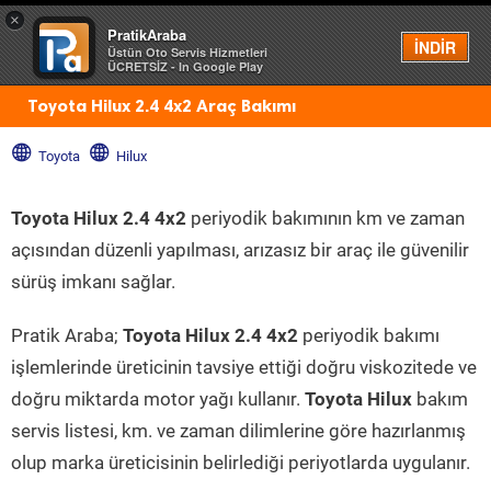
×
PratikAraba
Menü
İNDİR
Üstün Oto Servis Hizmetleri
ÜCRETSİZ - In Google Play
Toyota Hilux 2.4 4x2 Araç Bakımı
Toyota
Hilux
Toyota Hilux 2.4 4x2
periyodik bakımının km ve zaman
açısından düzenli yapılması, arızasız bir araç ile güvenilir
sürüş imkanı sağlar.
Pratik Araba;
Toyota Hilux 2.4 4x2
periyodik bakımı
işlemlerinde üreticinin tavsiye ettiği doğru viskozitede ve
doğru miktarda motor yağı kullanır.
Toyota Hilux
bakım
servis listesi, km. ve zaman dilimlerine göre hazırlanmış
olup marka üreticisinin belirlediği periyotlarda uygulanır.