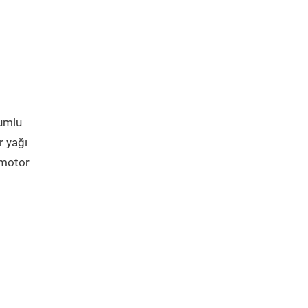
yumlu
r yağı
 motor