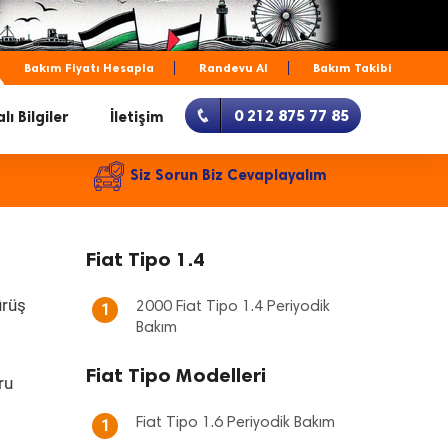
Bakım Fiyatı Hesapla
Randevu Al
Bakım Takibi
0 212 875 77 85
lı Bilgiler
İletişim
Siz Sorun Biz Cevaplayalım
Fiat Tipo 1.4
ürüş
2000 Fiat Tipo 1.4 Periyodik
1
Bakım
Fiat Tipo Modelleri
ru
p
Fiat Tipo 1.6 Periyodik Bakım
1