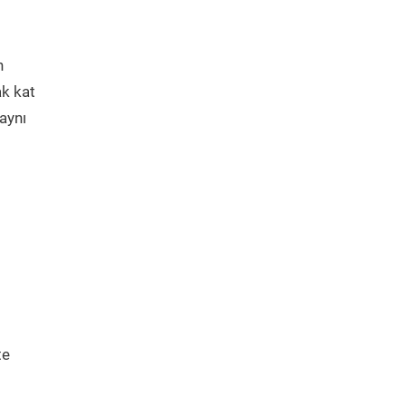
n
ak kat
aynı
te