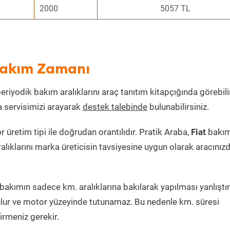
2000
5057 TL
 Bakım Zamanı
periyodik bakım aralıklarını araç tanıtım kitapçığında görebilir
a servisimizi arayarak
destek talebinde
bulunabilirsiniz.
retim tipi ile doğrudan orantılıdır. Pratik Araba,
Fiat
bakı
alıklarını marka üreticisin tavsiyesine uygun olarak aracınız
akımın sadece km. aralıklarına bakılarak yapılması yanlıştır
lur ve motor yüzeyinde tutunamaz. Bu nedenle km. süresi
irmeniz gerekir.