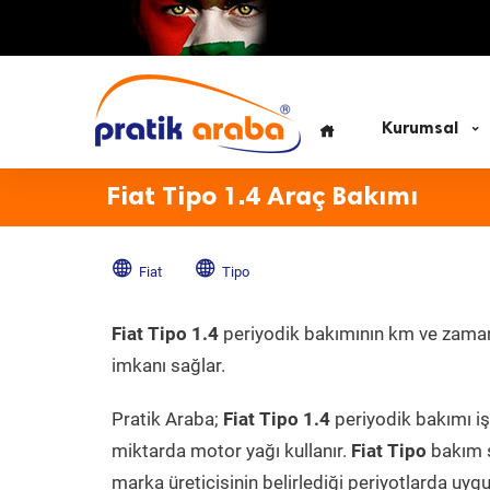
Kurumsal
Fiat Tipo 1.4 Araç Bakımı
Fiat
Tipo
Fiat Tipo 1.4
periyodik bakımının km ve zaman a
imkanı sağlar.
Pratik Araba;
Fiat Tipo 1.4
periyodik bakımı iş
miktarda motor yağı kullanır.
Fiat Tipo
bakım s
marka üreticisinin belirlediği periyotlarda uygu