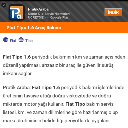
×
PratikAraba
Menü
İNDİR
Üstün Oto Servis Hizmetleri
ÜCRETSİZ - In Google Play
Fiat Tipo 1.6 Araç Bakımı
Fiat
Tipo
Fiat Tipo 1.6
periyodik bakımının km ve zaman açısından
düzenli yapılması, arızasız bir araç ile güvenilir sürüş
imkanı sağlar.
Pratik Araba;
Fiat Tipo 1.6
periyodik bakımı işlemlerinde
üreticinin tavsiye ettiği doğru viskozitede ve doğru
miktarda motor yağı kullanır.
Fiat Tipo
bakım servis
listesi, km. ve zaman dilimlerine göre hazırlanmış olup
marka üreticisinin belirlediği periyotlarda uygulanır.