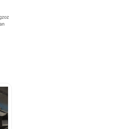
egzoz
lan