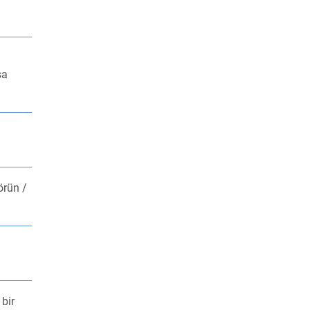
sa
örün /
bir