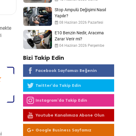
Stop Ampulü Değişimi Nasıl
Yapılır?
08 Haziran 2026 Pazartesi
lmekte
E10 Benzin Nedir, Aracıma
i
Zarar Verir mi?
04 Haziran 2026 Perşembe
Bizi Takip Edin
Facebook Sayfamızı Beğenin
k
Twitter'da Takip Edin
Instagram'da Takip Edin
Youtube Kanalımıza Abone Olun
Google Business Sayfamız
i