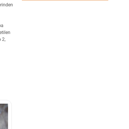
erinden
pa
etilen
 2,