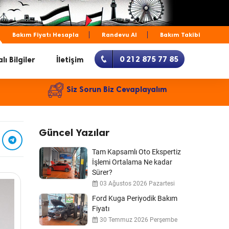
Bakım Fiyatı Hesapla
Randevu Al
Bakım Takibi
0 212 875 77 85
lı Bilgiler
İletişim
Siz Sorun Biz Cevaplayalım
Güncel Yazılar
Tam Kapsamlı Oto Ekspertiz
İşlemi Ortalama Ne kadar
Sürer?
03 Ağustos 2026 Pazartesi
Ford Kuga Periyodik Bakım
Fiyatı
30 Temmuz 2026 Perşembe