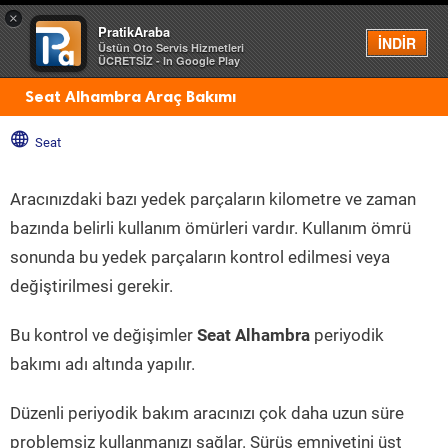
×
PratikAraba
Menü
İNDİR
Üstün Oto Servis Hizmetleri
ÜCRETSİZ - In Google Play
Seat Alhambra Araç Bakımı
Seat
Aracınızdaki bazı yedek parçaların kilometre ve zaman
bazında belirli kullanım ömürleri vardır. Kullanım ömrü
sonunda bu yedek parçaların kontrol edilmesi veya
değiştirilmesi gerekir.
Bu kontrol ve değişimler
Seat Alhambra
periyodik
bakımı adı altında yapılır.
Düzenli periyodik bakım aracınızı çok daha uzun süre
problemsiz kullanmanızı sağlar. Sürüş emniyetini üst