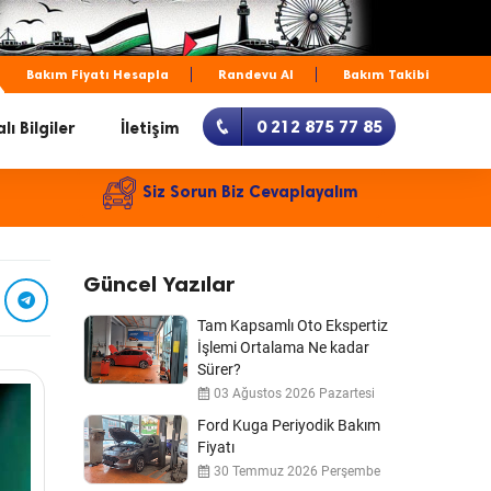
Bakım Fiyatı Hesapla
Randevu Al
Bakım Takibi
0 212 875 77 85
lı Bilgiler
İletişim
Siz Sorun Biz Cevaplayalım
Güncel Yazılar
Tam Kapsamlı Oto Ekspertiz
İşlemi Ortalama Ne kadar
Sürer?
03 Ağustos 2026 Pazartesi
Ford Kuga Periyodik Bakım
Fiyatı
30 Temmuz 2026 Perşembe