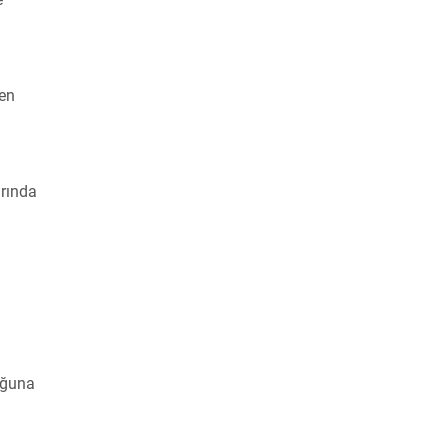
 en
arında
uğuna