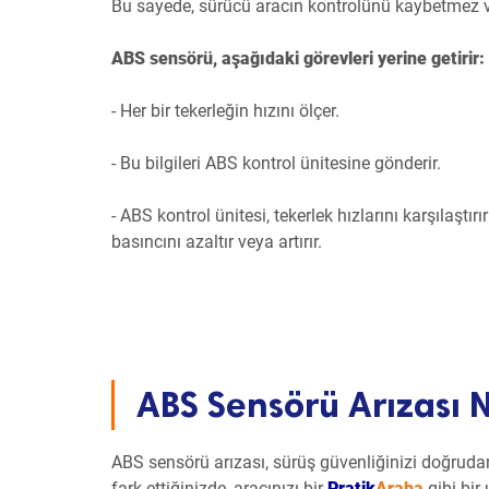
Bu sayede, sürücü aracın kontrolünü kaybetmez v
ABS sensörü, aşağıdaki görevleri yerine getirir:
- Her bir tekerleğin hızını ölçer.
- Bu bilgileri ABS kontrol ünitesine gönderir.
- ABS kontrol ünitesi, tekerlek hızlarını karşılaştır
basıncını azaltır veya artırır.
ABS Sensörü Arızası Na
ABS sensörü arızası, sürüş güvenliğinizi doğrudan 
fark ettiğinizde, aracınızı bir
Pratik
Araba
gibi bir