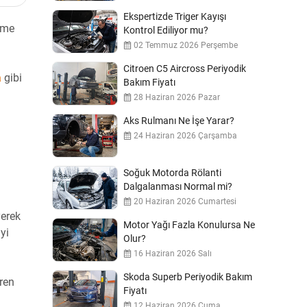
Ekspertizde Triger Kayışı
eme
Kontrol Ediliyor mu?
02 Temmuz 2026 Perşembe
Citroen C5 Aircross Periyodik
a
gibi
Bakım Fiyatı
28 Haziran 2026 Pazar
Aks Rulmanı Ne İşe Yarar?
24 Haziran 2026 Çarşamba
Soğuk Motorda Rölanti
Dalgalanması Normal mi?
20 Haziran 2026 Cumartesi
yerek
Motor Yağı Fazla Konulursa Ne
yi
Olur?
16 Haziran 2026 Salı
Skoda Superb Periyodik Bakım
fren
Fiyatı
12 Haziran 2026 Cuma