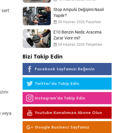
Stop Ampulü Değişimi Nasıl
 sert
Yapılır?
08 Haziran 2026 Pazartesi
E10 Benzin Nedir, Aracıma
Zarar Verir mi?
04 Haziran 2026 Perşembe
Bizi Takip Edin
Facebook Sayfamızı Beğenin
Twitter'da Takip Edin
ızını
Instagram'da Takip Edin
Youtube Kanalımıza Abone Olun
e veya
Google Business Sayfamız