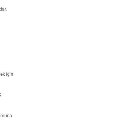
lar,
ek için
S
onumuna