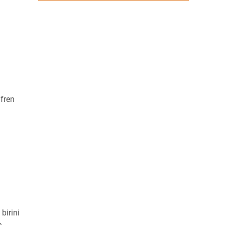
 fren
birini
e