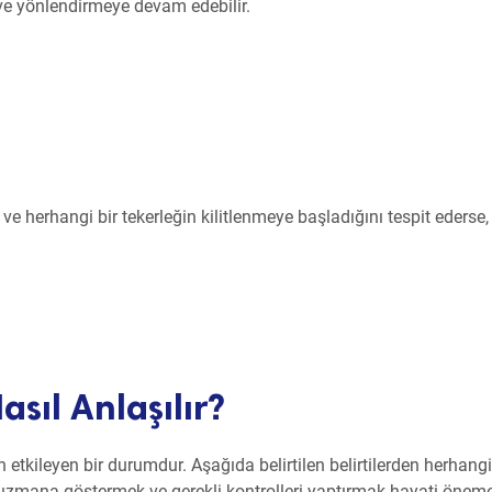
e yönlendirmeye devam edebilir.
ır ve herhangi bir tekerleğin kilitlenmeye başladığını tespit ederse,
sıl Anlaşılır?
etkileyen bir durumdur. Aşağıda belirtilen belirtilerden herhangi 
 uzmana göstermek ve gerekli kontrolleri yaptırmak hayati önem