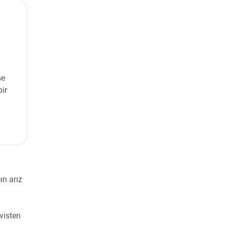
se
bir
ın arız
rvisten