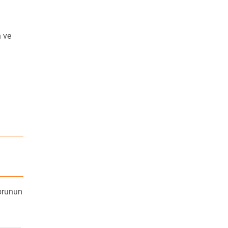
n ve
sorunun