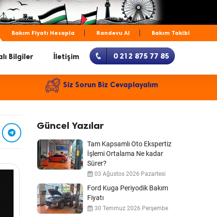
Bakım Fiyatı Hesapla
Randevu Al
Bakım Takibi
0 212 875 77 85
lı Bilgiler
İletişim
Siz Sorun Biz Cevaplayalım
Güncel Yazılar
Tam Kapsamlı Oto Ekspertiz
İşlemi Ortalama Ne kadar
Sürer?
03 Ağustos 2026 Pazartesi
Ford Kuga Periyodik Bakım
Fiyatı
30 Temmuz 2026 Perşembe