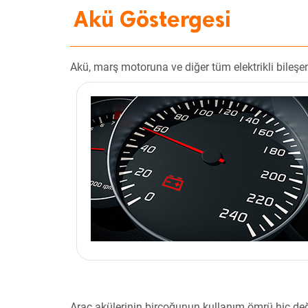
Akü Göstergesi
Akü, marş motoruna ve diğer tüm elektrikli bileşen
Araç akülerinin birçoğunun kullanım ömrü hiç deği