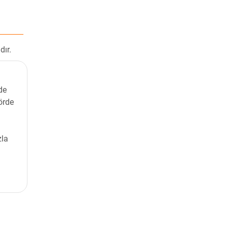
dır.
de
örde
zla