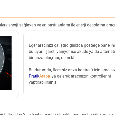
lere enerji sağlayan ve en basit anlamı ile enerji depolama aracı
Eğer aracınızı çalıştırdığınızda gösterge panelin
bu uyarı işareti yanıyor ise aküde ya da alternat
bir arıza oluşmuş demektir.
Bu durumda, ücretsiz arıza kontrolü için aracını
Pratik
Araba'
ya gelerek aracınızın kontrollerini
yaptırabilirsiniz.
ştirilmeden 3 ile 5 yıl arasında olmakla beraber bu süre aracın