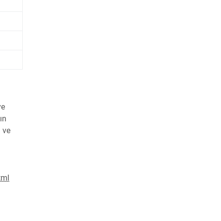
ve
ın
 ve
tml