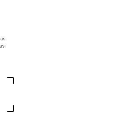
bası
ası