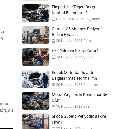
n
Ekspertizde Triger Kayışı
Kontrol Ediliyor mu?
02 Temmuz 2026 Perşembe
n
Citroen C5 Aircross Periyodik
yca
Bakım Fiyatı
de
28 Haziran 2026 Pazar
Aks Rulmanı Ne İşe Yarar?
24 Haziran 2026 Çarşamba
Soğuk Motorda Rölanti
Dalgalanması Normal mi?
20 Haziran 2026 Cumartesi
Motor Yağı Fazla Konulursa Ne
Olur?
ın su
16 Haziran 2026 Salı
arı, su
Skoda Superb Periyodik Bakım
Fiyatı
12 Haziran 2026 Cuma