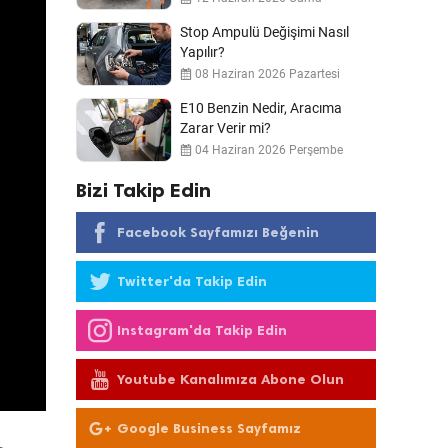
Stop Ampulü Değişimi Nasıl
Yapılır?
08 Haziran 2026 Pazartesi
E10 Benzin Nedir, Aracıma
Zarar Verir mi?
04 Haziran 2026 Perşembe
Bizi Takip Edin
Facebook Sayfamızı Beğenin
Twitter'da Takip Edin
Instagram'da Takip Edin
Youtube Kanalımıza Abone Olun
Google Business Sayfamız