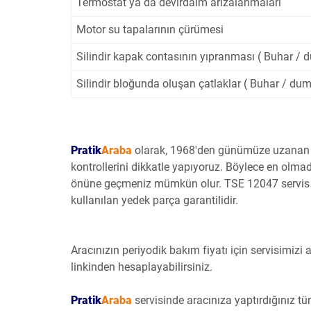
Termostat ya da devirdaim arızalanmaları
Motor su tapalarının çürümesi
Silindir kapak contasının yıpranması ( Buhar / dum
Silindir bloğunda oluşan çatlaklar ( Buhar / duman
Pratik
Araba
olarak, 1968'den günümüze uzanan tec
kontrollerini dikkatle yapıyoruz. Böylece en olmad
önüne geçmeniz mümkün olur. TSE 12047 servis s
kullanılan yedek parça garantilidir.
Aracınızın periyodik bakım fiyatı için servisimizi 
linkinden hesaplayabilirsiniz.
Pratik
Araba
servisinde aracınıza yaptırdığınız 