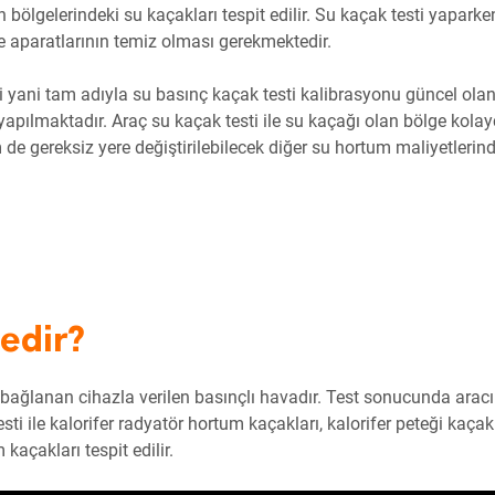
bölgelerindeki su kaçakları tespit edilir. Su kaçak testi yaparke
e aparatlarının temiz olması gerekmektedir.
i yani tam adıyla su basınç kaçak testi kalibrasyonu güncel ola
yapılmaktadır. Araç su kaçak testi ile su kaçağı olan bölge kola
 gereksiz yere değiştirilebilecek diğer su hortum maliyetlerin
Nedir?
bağlanan cihazla verilen basınçlı havadır. Test sonucunda arac
esti ile kalorifer radyatör hortum kaçakları, kalorifer peteği kaçakl
kaçakları tespit edilir.