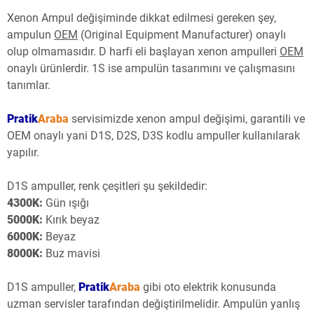
Xenon Ampul değişiminde dikkat edilmesi gereken şey,
ampulun
OEM
(Original Equipment Manufacturer) onaylı
olup olmamasıdır. D harfi eli başlayan xenon ampulleri
OEM
onaylı ürünlerdir. 1S ise ampulün tasarımını ve çalışmasını
tanımlar.
Pratik
Araba
servisimizde xenon ampul değişimi, garantili ve
OEM onaylı yani D1S, D2S, D3S kodlu ampuller kullanılarak
yapılır.
D1S ampuller, renk çeşitleri şu şekildedir:
4300K:
Gün ışığı
5000K:
Kırık beyaz
6000K:
Beyaz
8000K:
Buz mavisi
D1S ampuller,
Pratik
Araba
gibi oto elektrik konusunda
uzman servisler tarafından değiştirilmelidir. Ampulün yanlış