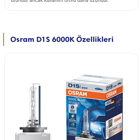
üründür ancak kullanım ömrü daha uzundur.
Osram D1S 6000K Özellikleri