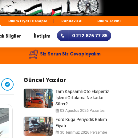
Bakım Fiyatı Hesapla
Randevu Al
Bakım Takibi
0 212 875 77 85
lı Bilgiler
İletişim
Siz Sorun Biz Cevaplayalım
Güncel Yazılar
Tam Kapsamlı Oto Ekspertiz
İşlemi Ortalama Ne kadar
Sürer?
03 Ağustos 2026 Pazartesi
Ford Kuga Periyodik Bakım
Fiyatı
30 Temmuz 2026 Perşembe