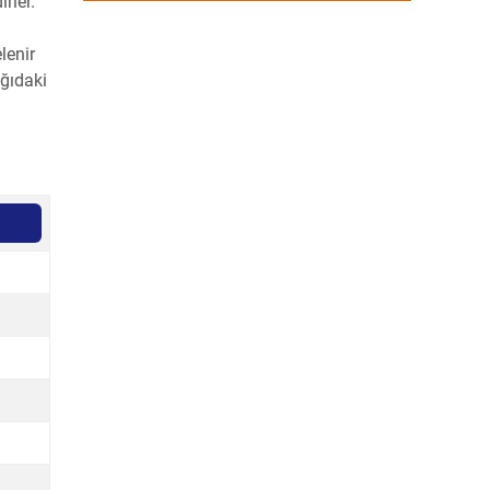
rler.
lenir
ağıdaki