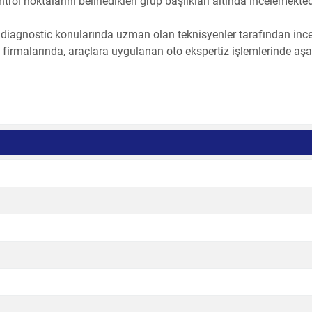
ol noktalarını belirledikleri grup başlıkları altında incelemektedi
 diagnostic konularında uzman olan teknisyenler tarafından ince
z firmalarında, araçlara uygulanan oto ekspertiz işlemlerinde aş