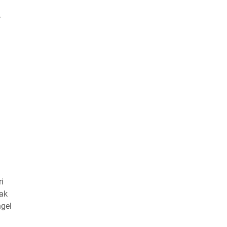
r
i
cak
ngel