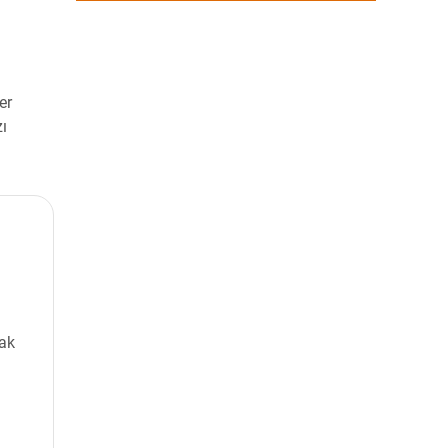
er
ı
mak