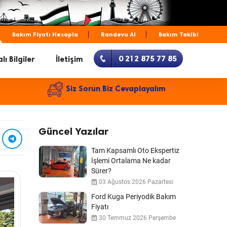
Bakım Fiyatı Hesapla
Randevu Al
Bakım Takibi
0 212 875 77 85
lı Bilgiler
İletişim
Siz Sorun Biz Cevaplayalım
Güncel Yazılar
Tam Kapsamlı Oto Ekspertiz
İşlemi Ortalama Ne kadar
Sürer?
03 Ağustos 2026 Pazartesi
Ford Kuga Periyodik Bakım
Fiyatı
30 Temmuz 2026 Perşembe