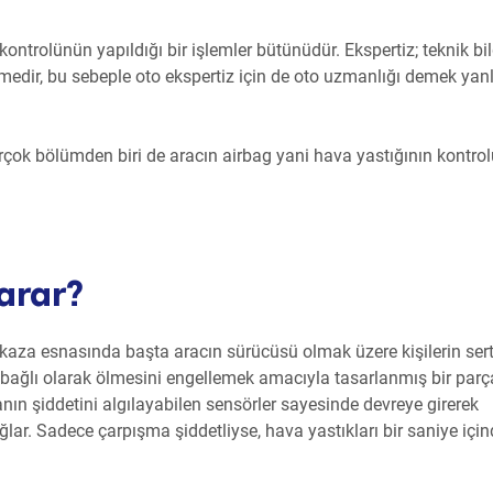
kontrolünün yapıldığı bir işlemler bütünüdür. Ekspertiz; teknik bil
medir, bu sebeple oto ekspertiz için de oto uzmanlığı demek yanl
irçok bölümden biri de aracın airbag yani hava yastığının kontrol
arar?
r kaza esnasında başta aracın sürücüsü olmak üzere kişilerin sert
ağlı olarak ölmesini engellemek amacıyla tasarlanmış bir parça
nın şiddetini algılayabilen sensörler sayesinde devreye girerek
ğlar. Sadece çarpışma şiddetliyse, hava yastıkları bir saniye içi