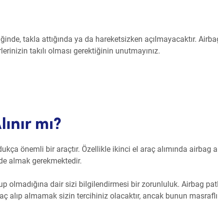
diğinde, takla attığında ya da hareketsizken açılmayacaktır. Airba
erinizin takılı olması gerektiğinin unutmayınız.
lınır mı?
kça önemli bir araçtır. Özellikle ikinci el araç alımında airbag a
nde almak gerekmektedir.
lup olmadığına dair sizi bilgilendirmesi bir zorunluluk. Airbag pat
raç alıp almamak sizin tercihiniz olacaktır, ancak bunun masraflı