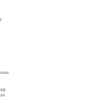
g
rızası
lağı
 bir