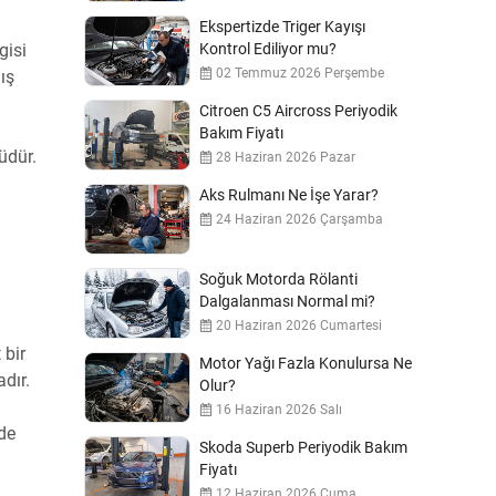
Ekspertizde Triger Kayışı
gisi
Kontrol Ediliyor mu?
02 Temmuz 2026 Perşembe
ış
Citroen C5 Aircross Periyodik
Bakım Fiyatı
üdür.
28 Haziran 2026 Pazar
Aks Rulmanı Ne İşe Yarar?
24 Haziran 2026 Çarşamba
Soğuk Motorda Rölanti
Dalgalanması Normal mi?
20 Haziran 2026 Cumartesi
 bir
Motor Yağı Fazla Konulursa Ne
dır.
Olur?
16 Haziran 2026 Salı
nde
Skoda Superb Periyodik Bakım
Fiyatı
12 Haziran 2026 Cuma