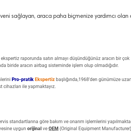
i güveni sağlayan, araca paha biçmenize yardımcı olan
ekspertiz raporunda satın almayı düşündüğünüz aracın bir çok
nda biride aracın airbag sisteminde işlem olup olmadığıdır.
lerini
Pro-pratik
Ekspertiz
başlığında,1968'den günümüze uza
st cihazları ile yapmaktayız.
servis standartlarına göre bakım ve onarım işlemlerini yapılmaktad
iyesine uygun
orijinal
ve
OEM
(Original Equipment Manufacturer