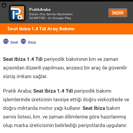
×
PratikAraba
Menü
İNDİR
Üstün Oto Servis Hizmetleri
ÜCRETSİZ - In Google Play
Seat Ibiza 1.4 Tdi Araç Bakımı
Seat
Ibiza
Seat Ibiza 1.4 Tdi
periyodik bakımının km ve zaman
açısından düzenli yapılması, arızasız bir araç ile güvenilir
sürüş imkanı sağlar.
Pratik Araba;
Seat Ibiza 1.4 Tdi
periyodik bakımı
işlemlerinde üreticinin tavsiye ettiği doğru viskozitede ve
doğru miktarda motor yağı kullanır.
Seat Ibiza
bakım
servis listesi, km. ve zaman dilimlerine göre hazırlanmış
olup marka üreticisinin belirlediği periyotlarda uygulanır.