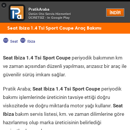
×
PratikAraba
Menü
İNDİR
Üstün Oto Servis Hizmetleri
ÜCRETSİZ - In Google Play
Seat Ibiza 1.4 Tsi Sport Coupe Araç Bakımı
Seat
Ibiza
Seat Ibiza 1.4 Tsi Sport Coupe
periyodik bakımının km
ve zaman açısından düzenli yapılması, arızasız bir araç ile
güvenilir sürüş imkanı sağlar.
Pratik Araba;
Seat Ibiza 1.4 Tsi Sport Coupe
periyodik
bakımı işlemlerinde üreticinin tavsiye ettiği doğru
viskozitede ve doğru miktarda motor yağı kullanır.
Seat
Ibiza
bakım servis listesi, km. ve zaman dilimlerine göre
hazırlanmış olup marka üreticisinin belirlediği