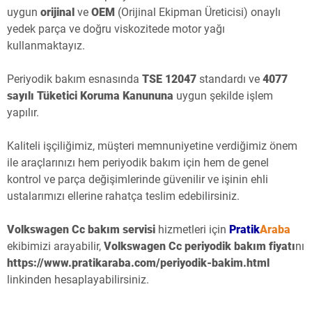
uygun
orijinal
ve
OEM
(Orijinal Ekipman Üreticisi) onaylı
yedek parça ve doğru viskozitede motor yağı
kullanmaktayız.
Periyodik bakım esnasında
TSE 12047
standardı ve
4077
sayılı Tüketici Koruma Kanununa
uygun şekilde işlem
yapılır.
Kaliteli işçiliğimiz, müşteri memnuniyetine verdiğimiz önem
ile araçlarınızı hem periyodik bakım için hem de genel
kontrol ve parça değişimlerinde güvenilir ve işinin ehli
ustalarımızı ellerine rahatça teslim edebilirsiniz.
Volkswagen Cc bakım servisi
hizmetleri için
Pratik
Araba
ekibimizi arayabilir,
Volkswagen Cc periyodik bakım fiyatı
nı
https://www.pratikaraba.com/periyodik-bakim.html
linkinden hesaplayabilirsiniz.