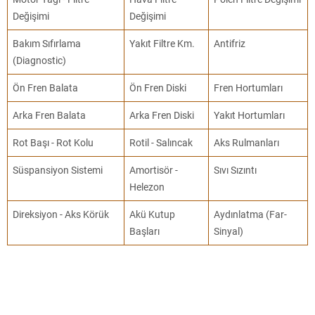
Değişimi
Değişimi
Bakım Sıfırlama
Yakıt Filtre Km.
Antifriz
(Diagnostic)
Ön Fren Balata
Ön Fren Diski
Fren Hortumları
Arka Fren Balata
Arka Fren Diski
Yakıt Hortumları
Rot Başı - Rot Kolu
Rotil - Salıncak
Aks Rulmanları
Süspansiyon Sistemi
Amortisör -
Sıvı Sızıntı
Helezon
Direksiyon - Aks Körük
Akü Kutup
Aydınlatma (Far-
Başları
Sinyal)