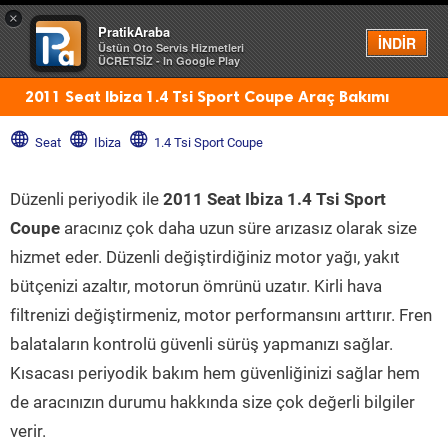
×
PratikAraba
Menü
İNDİR
Üstün Oto Servis Hizmetleri
ÜCRETSİZ - In Google Play
2011 Seat Ibiza 1.4 Tsi Sport Coupe Araç Bakımı
Seat
Ibiza
1.4 Tsi Sport Coupe
Düzenli periyodik ile
2011 Seat Ibiza 1.4 Tsi Sport
Coupe
aracınız çok daha uzun süre arızasız olarak size
hizmet eder. Düzenli değiştirdiğiniz motor yağı, yakıt
bütçenizi azaltır, motorun ömrünü uzatır. Kirli hava
filtrenizi değiştirmeniz, motor performansını arttırır. Fren
balataların kontrolü güvenli sürüş yapmanızı sağlar.
Kısacası periyodik bakım hem güvenliğinizi sağlar hem
de aracınızın durumu hakkında size çok değerli bilgiler
verir.